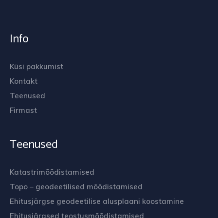
Info
Küsi pakkumist
Kontakt
Teenused
Firmast
Teenused
Katastrimõõdistamised
Topo – geodeetilised mõõdistamised
Ehitusjärgse geodeetilise alusplaani koostamine
Ehitusjärgsed teostusmõõdistamised