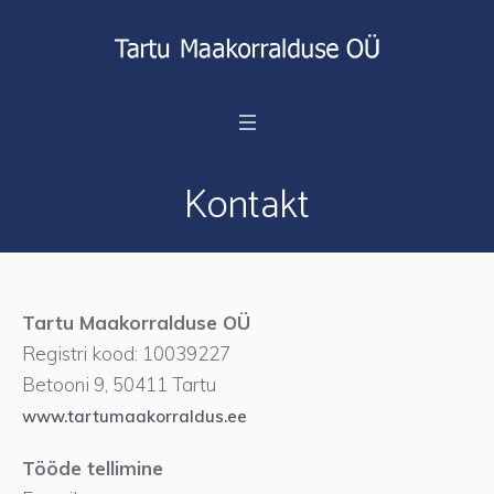
Kontakt
Tartu Maakorralduse OÜ
Registri kood: 10039227
Betooni 9, 50411 Tartu
www.tartumaakorraldus.ee
Tööde tellimine