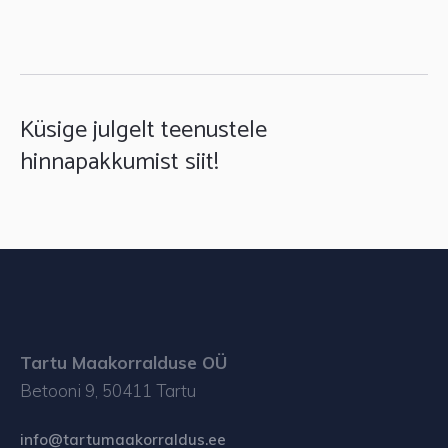
Küsige julgelt teenustele
hinnapakkumist siit!
Tartu Maakorralduse OÜ
Betooni 9, 50411 Tartu
info@tartumaakorraldus.ee